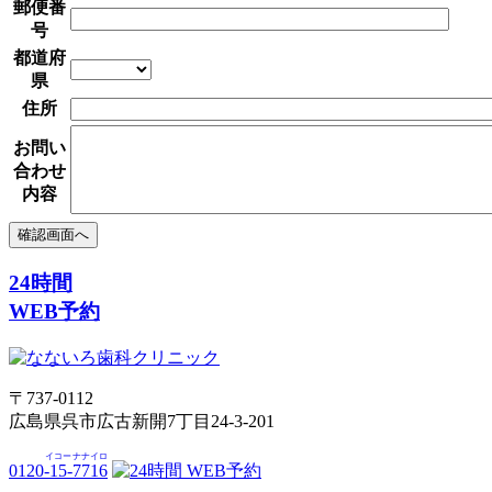
郵便番
号
都道府
県
住所
お問い
合わせ
内容
24時間
WEB予約
〒737-0112
広島県呉市広古新開7丁目24-3-201
イコー
ナナイロ
0120-
15
-
7716