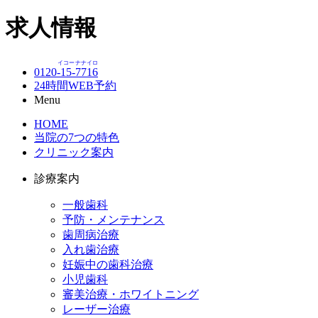
求人情報
イコー
ナナイロ
0120-
15
-
7716
24時間WEB予約
Menu
HOME
当院の7つの特色
クリニック案内
診療案内
一般歯科
予防・メンテナンス
歯周病治療
入れ歯治療
妊娠中の歯科治療
小児歯科
審美治療・ホワイトニング
レーザー治療