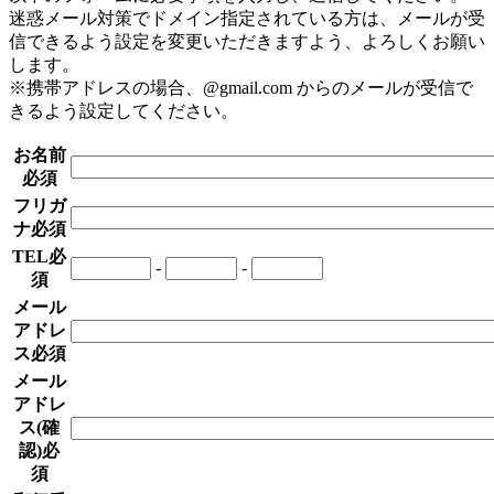
迷惑メール対策でドメイン指定されている方は、メールが受
信できるよう設定を変更いただきますよう、よろしくお願い
します。
※携帯アドレスの場合、@gmail.com からのメールが受信で
きるよう設定してください。
お名前
必須
フリガ
ナ
必須
TEL
必
-
-
須
メール
アドレ
ス
必須
メール
アドレ
ス(確
認)
必
須